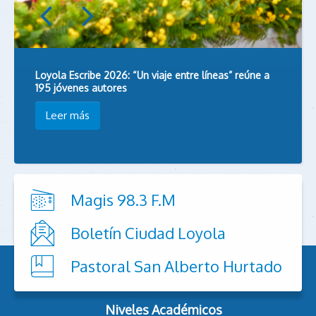
Loyola Escribe 2026: “Un viaje entre líneas” reúne a
195 jóvenes autores
Leer más
Magis 98.3 F.M
Boletín Ciudad Loyola
Pastoral San Alberto Hurtado
Niveles Académicos