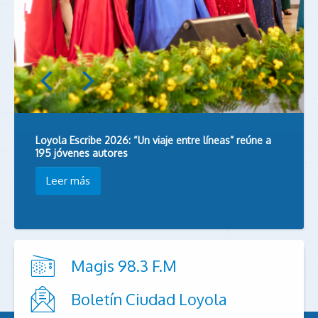
Loyola Escribe 2026: “Un viaje entre líneas” reúne a
195 jóvenes autores
Leer más
Magis 98.3 F.M
Boletín Ciudad Loyola