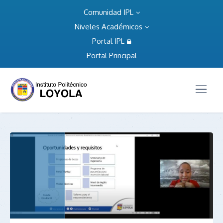
Comunidad IPL
Niveles Académicos
Portal IPL
Portal Principal